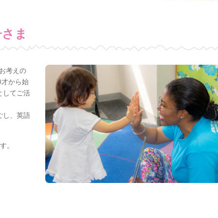
子さま
お考えの
 0才から始
準備としてご活
過ごし、英語
ます。