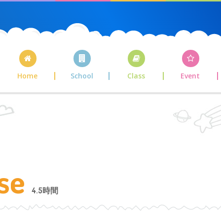
Home
School
Class
Event
rse
4.5時間