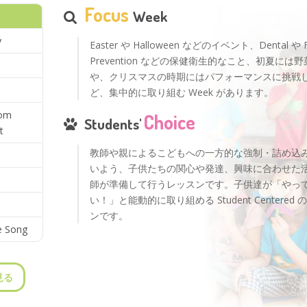
Focus
Week
y
Easter や Halloween などのイベント、Dental や F
Prevention などの保健衛生的なこと、初夏には
や、クリスマスの時期にはパフォーマンスに挑戦
ど、集中的に取り組む Week があります。
oom
Choice
Students'
t
教師や親によるこどもへの一方的な強制・詰め込
いよう、子供たちの関心や発達、興味に合わせた
師が準備して行うレッスンです。子供達が「やっ
い！」と能動的に取り組める Student Centered
ンです。
e Song
を見る