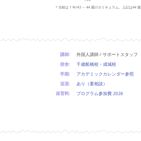
＊当校は 1 年/43 ～ 44 週のカリキュラム。上記は44
講師:
外国人講師 / サポートスタッフ
校舎:
千歳船橋校
・
成城校
学期:
アカデミックカレンダー参照
送迎:
あり（要相談）
保育料:
プログラム参加費 2026