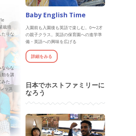
Baby English Time
le
野菜栽培
入園前も入園後も英語で楽しむ。0〜2才
したりな
の親子クラス。英語の保育園への進学準
備・英語への興味を広げる
詳細をみる
みならな
活動を講
てみた
日本でホストファミリーに
 のレッス
なろう