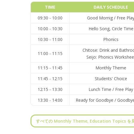
TIME
DAILY SCHEDULE
09:30 - 10:00
Good Mornig / Free Pla
10:00 - 10:30
Hello Song, Circle Time
10:30 - 11:00
Phonics
Chitose: Drink and Bathr
11:00 - 11:15
Seijo: Phonics Workshee
11:15 - 11:45
Monthly Theme
11:45 - 12:15
Students' Choice
12:15 - 13:30
Lunch Time / Free Play
13:30 - 14:00
Ready for Goodbye / Goodby
すべての Monthly Theme, Education Topics 