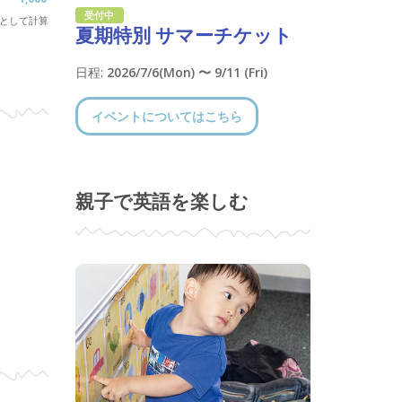
受付中
 週として計算
夏期特別 サマーチケット
日程:
2026/7/6(Mon) 〜 9/11 (Fri)
イベントについてはこちら
親子で英語を楽しむ