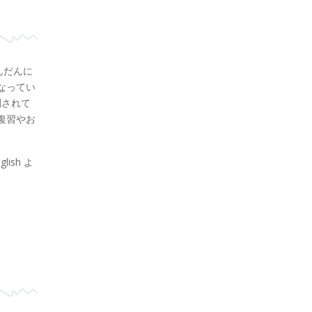
をふんだんに
なってい
公開されて
復習やお
glish よ